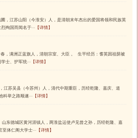
，号滋圃，江苏山阳（今淮安）人，是清朝末年杰出的爱国将领和民族英
殉国而闻名于···
【详情】
，字介春，满洲正蓝旗人，清朝宗室、大臣 。 生平经历：耆英因祖荫被
士、护军统···
【详情】
芝轩，江苏吴县（今苏州）人，清代中期重臣，历经乾隆、嘉庆、道
科举之路顺遂···
【详情】
南石，山东德城区黄河涯镇人，两淮盐运使卢见曾之孙，历经乾隆、嘉
至体仁阁大学士···
【详情】