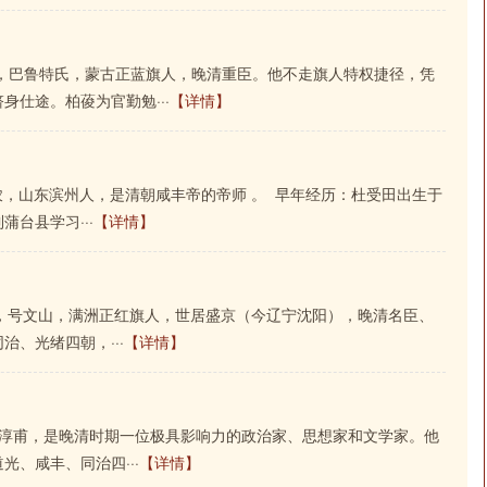
涛，巴鲁特氏，蒙古正蓝旗人，晚清重臣。他不走旗人特权捷径，凭
仕途。柏葰为官勤勉···
【详情】
号芝农，山东滨州人，是清朝咸丰帝的帝师 。 早年经历：杜受田出生于
台县学习···
【详情】
字博川，号文山，满洲正红旗人，世居盛京（今辽宁沈阳），晚清名臣、
、光绪四朝，···
【详情】
，号淳甫，是晚清时期一位极具影响力的政治家、思想家和文学家。他
、咸丰、同治四···
【详情】