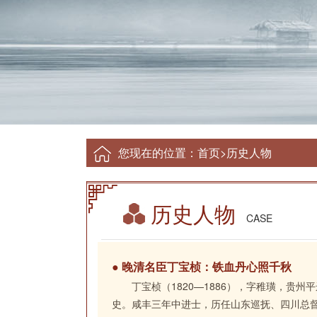
您现在的位置：
首页
>
历史人物
历史人物
CASE
● 晚清名臣丁宝桢：铁血丹心照千秋
丁宝桢（1820—1886），字稚璜，贵
史。咸丰三年中进士，历任山东巡抚、四川总督等