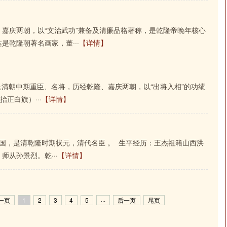
嘉庆两朝，以“文治武功”兼备及清廉品格著称，是乾隆帝晚年核心
乾隆朝著名画家，董···
【详情】
廷，是清朝中期重臣、名将，历经乾隆、嘉庆两朝，以“出将入相”的功绩
正白旗）···
【详情】
号惺国，是清乾隆时期状元，清代名臣 。 生平经历：王杰祖籍山西洪
从孙景烈。乾···
【详情】
一页
1
2
3
4
5
···
后一页
尾页