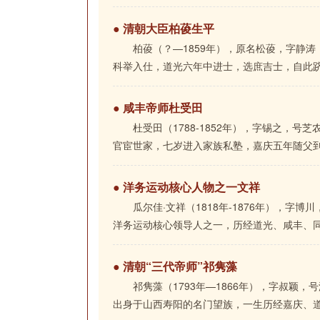
● 清朝大臣柏葰生平
柏葰（？—1859年），原名松葰，字静
科举入仕，道光六年中进士，选庶吉士，自此跻身
● 咸丰帝师杜受田
杜受田（1788-1852年），字锡之，
官宦世家，七岁进入家族私塾，嘉庆五年随父到蒲
● 洋务运动核心人物之一文祥
瓜尔佳·文祥（1818年-1876年），
洋务运动核心领导人之一，历经道光、咸丰、同治
● 清朝“三代帝师”祁隽藻
祁隽藻（1793年—1866年），字叔颖
出身于山西寿阳的名门望族，一生历经嘉庆、道光