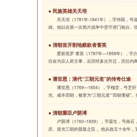
● 民族英雄关天培
关天培（1781年-1841年），字仲因
雄。他以在第一次鸦片战争中坚守虎门炮台、壮烈
● 清朝首开割地赔款者耆英
爱新觉罗·耆英（1787年—1858年）
任命为宗人府主事，后历经多次升迁，历任内阁学
● 潘世恩：清代“三朝元老”的传奇仕途
潘世恩（1769—1854），字槐堂，号
光、咸丰四朝，被誉为“三朝元老”“四朝耆硕”。他
● 清朝重臣卢荫溥
卢荫溥（1760~1839），字霖生，号
庆、道光三朝的股肱之臣 。他从政五十余年，官