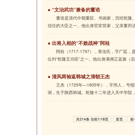
● “文治武功”兼备的董诰
董诰是清代中期重臣、书画家，历经乾隆、
信任的大臣之一。他出身官宦世家，父亲董邦达是
● 出将入相的“不败战神”阿桂
阿桂（1717-1797），章佳氏，字广
位列“乾隆五功臣”之一。他出身满洲正蓝旗（后抬
● 清风两袖返韩城之清朝王杰
王杰（1725年—1805年），字伟人，
洞，生于陕西韩城。乾隆十二年进入关中学院，师
共214条 当前1/18页
首页
前