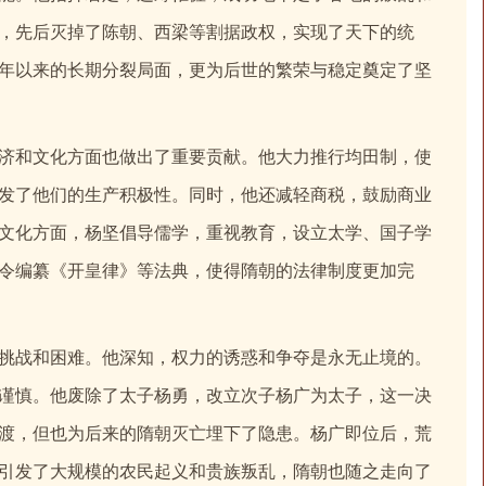
，先后灭掉了陈朝、西梁等割据政权，实现了天下的统
年以来的长期分裂局面，更为后世的繁荣与稳定奠定了坚
济和文化方面也做出了重要贡献。他大力推行均田制，使
发了他们的生产积极性。同时，他还减轻商税，鼓励商业
文化方面，杨坚倡导儒学，重视教育，设立太学、国子学
令编纂《开皇律》等法典，使得隋朝的法律制度更加完
挑战和困难。他深知，权力的诱惑和争夺是永无止境的。
谨慎。他废除了太子杨勇，改立次子杨广为太子，这一决
渡，但也为后来的隋朝灭亡埋下了隐患。杨广即位后，荒
引发了大规模的农民起义和贵族叛乱，隋朝也随之走向了