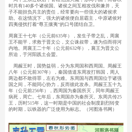
时共有140多个诸侯国。诸侯之间互相攻伐和兼并，天
子不能担负共主的责任，经常要向一些强大的诸侯求
助。在这情况下，强大的诸侯便自居霸主，中原诸侯对
四夷侵扰打着“尊王攘夷“的口号团结自卫。
周襄王十七年（公元前635年），发生子带之乱，周襄
王不能平，求救于晋文公，文公诛叔带，遂为伯而得河
内地。周襄王二十年（公元前632年），襄王为晋文公
所迫，于河阳践土会盟。
周赧王时，国势益弱，分为东周国和西周国。周赧王
八年（公元前307年），秦国借道东周攻打韩国，周人
两边都不敢得罪，左右为难。东周国与西周国位于诸强
国之间，不能同心协力，反而彼此攻杀。周赧王五十九
年（公元前256年），西周国为秦国所灭，同年周赧王
病死，周亡。七年后，东周国亦为秦所灭。东周共传25
王，历时515年，这一时期是中国的社会制度剧烈转变
的时期，以铁器的广泛使用为标志。（河图洛书网）