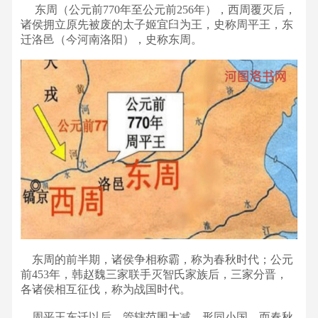
东周（公元前770年至公元前256年），西周覆灭后，
诸侯拥立原先被废的太子姬宜臼为王，史称周平王，东
迁洛邑（今河南洛阳），史称东周。
东周的前半期，诸侯争相称霸，称为春秋时代；公元
前453年，韩赵魏三家联手灭智氏家族后，三家分晋，
各诸侯相互征伐，称为战国时代。
周平王东迁以后，管辖范围大减，形同小国，而春秋