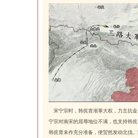
宋宁宗时，韩侂胄渐掌大权，力主抗金
宁宗对南宋的屈辱地位不满，也支持韩侂
韩侂胄未作充分准备，便贸然发动北伐。