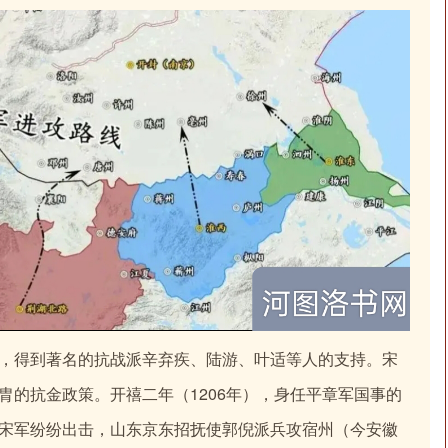
，得到著名的抗战派辛弃疾、陆游、叶适等人的支持。宋
胄的抗金政策。开禧二年（1206年），身任平章军国事的
宋军纷纷出击，山东京东招抚使郭倪派兵攻宿州（今安徽