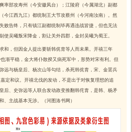
爽率部攻寿州（今安徽凤台）；江陵府（今属湖北）副都
（今江西九江）都统制王大节攻蔡州（今河南汝南）。然
失败告终，只有镇江副都统制毕再遇连战皆捷，但也无法
副使吴曦叛宋降金，割让关外四郡，金封吴曦为蜀王。
求和，但因金人提出要斩韩侂胄等人而未果。开禧三年
形势也渐平稳，金大将仆散揆又病死军中，形势对宋有利。但
弥远与杨皇后、杨次山等勾结，杀死韩侂胄，宋、金罢兵
订立嘉定和议。开禧北伐的发动，不是出于对恢复理想的追
皇后、史弥远等人联合发动政变推翻韩侘胄，是韩、杨矛
和、主战基本无涉。（河图洛书网）