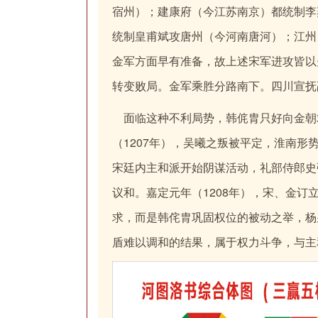
宿州）；建康府（今江苏南京）都统制李
统制皇甫斌攻唐州（今河南唐河）；江州
金军方面早有准备，故上述宋军进攻皆以
转变败局。金军乘胜分路南下。四川宣抚
面临这种不利局势，韩侂胄只好向金朝
（1207年），吴曦之叛被平定，淮南
宋廷内主和派开始阴谋活动，礼部侍郎史
议和。嘉定元年（1208年），宋、金
求，而是韩侘胄巩固权位的被动之举，杨
盾难以调和的结果，属于权力斗争，与主