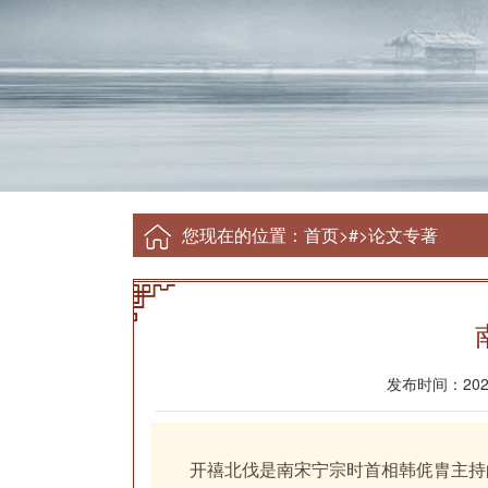
您现在的位置：
首页
>
#
>
论文专著
发布时间：2024-
开禧北伐是南宋宁宗时首相韩侂胄主持