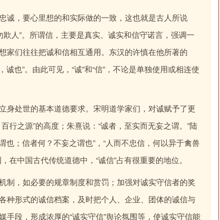
忠诚，要心里想的和实际做的一致，这也就是古人所说
、“勿欺人”。所谓信，主要是真实、诚实和信守诺言，强调一
想家们往往把诚和信相互通用。东汉的许慎在他所著的
，诚也”。由此可见，“诚”和“信”，不论是单独使用或相连使
立身处世的基本道德要求。宋明道学家们，对诚赋予了更
百行之源”的高度；朱熹说：“诚者，至实而无妄之谓。”陆
之谓也；信者何？不妄之谓也”，“人而不忠信，何以异于禽兽
，在中国古代传统道德中，“诚信”占有很重要的地位。
机制，如必要的规章制度和赏罚；加强对诚实守信者的奖
各种形式的诚信档案，及时把个人、企业、团体的诚信与
媒手段，形成浓厚的“诚实守信”舆论氛围等，使诚实守信能