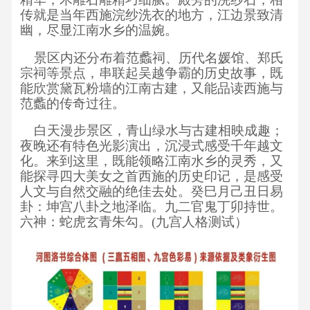
传就是当年西施浣纱洗衣的地方，江边景致清
幽，尽显江南水乡的温婉。
景区内还分布着范蠡祠、历代名媛馆、郑氏
宗祠等景点，串联起吴越争霸的历史故事，既
能欣赏黛瓦粉墙的江南古建，又能品读西施与
范蠡的传奇过往。
白天漫步景区，青山绿水与古建相映成趣；
夜晚还有特色光影演出，沉浸式感受千年越文
化。来到这里，既能领略江南水乡的灵秀，又
能探寻四大美女之首西施的历史印记，是感受
人文与自然交融的绝佳去处。
癸巳月己丑日易
卦：坤宫八卦之地泽临。九二官鬼丁卯持世。
六神：蛇虎玄青朱勾。
(九宫人格测试）