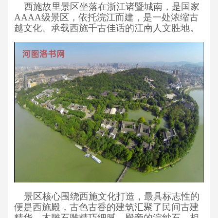
西施故里景区坐落在浙江诸暨城南，是国家
AAAA级景区，依托浣江而建，是一处浓缩古
越文化、承载西施千古佳话的江南人文胜地。
景区核心围绕西施文化打造，最具标志性的
便是西施殿，古色古香的建筑汇聚了民间古建
精华，木雕石雕精巧细腻。殿旁的浣纱石，相